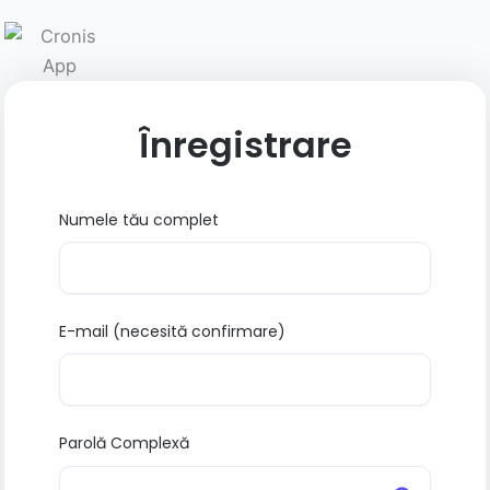
Skip
to
content
Înregistrare
Numele tău complet
E-mail (necesită confirmare)
Parolă Complexă